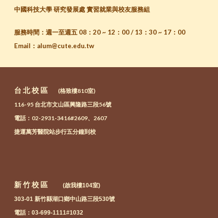
中國科技大學 研究發展處 實習就業與校友服務組
服務時間：週一至週五 08：20 ~ 12：00 / 13：30 ~ 17：00
Email
：
alum@cute.edu.tw
台 北 校 區
(格致樓810室)
116-95 台北市文山區興隆路三段56號
電話：02-2931-3416#26
09、2607
捷運萬芳醫院站步行五分鐘到校
新 竹 校 區
(
啟我
樓
104
室)
303-01 新竹縣湖口鄉中山路三段530號
電話：03-699-1111#1032