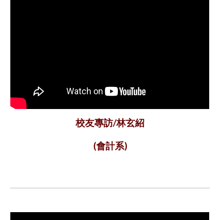
林玄紹
校友專訪/
會計系
(
)