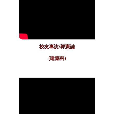
校友專訪/郭憲誌
(建築科)