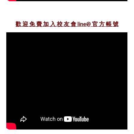
歡 迎 免 費 加 入
校 友 會 line@ 官 方 帳 號