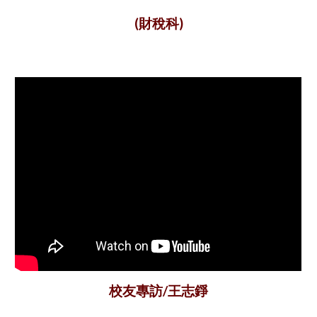
(財稅科)
校友專訪/王志錚