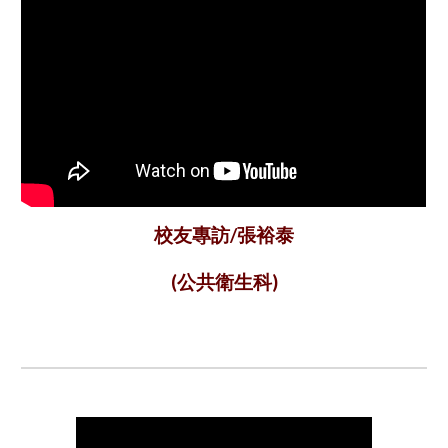
校友專訪/張裕泰
(公共衛生科)