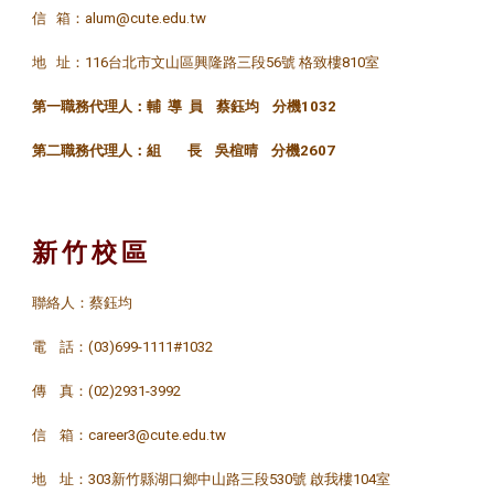
信 箱：alum@cute.edu.tw
地 址：116台北市文山區興隆路三段56號 格致樓810室
第一職務代理人：輔 導 員 蔡鈺均 分機1032
第二職務代理人：組 長 吳楦晴 分機2607
新 竹 校 區
聯絡人：蔡鈺均
電 話：(03)699-1111#1032
傳 真：(02)2931-3992
信 箱：career3@cute.edu.tw
地 址：303新竹縣湖口鄉中山路三段530號 啟我樓104室