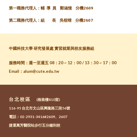
第一職務代理人：
輔 導 員
鄭涵憶 分機2609
第二職務代理人：組 長
吳楦晴 分機2607
中國科技大學 研究發展處 實習就業與校友服務組
服務時間：週一至週五 08：20 ~ 12：00 / 13：30 ~ 17：00
Email
：
alum@cute.edu.tw
台 北 校 區
(格致樓810室)
116-95 台北市文山區興隆路三段56號
電話：02-2931-3416#26
09、2607
捷運萬芳醫院站步行五分鐘到校