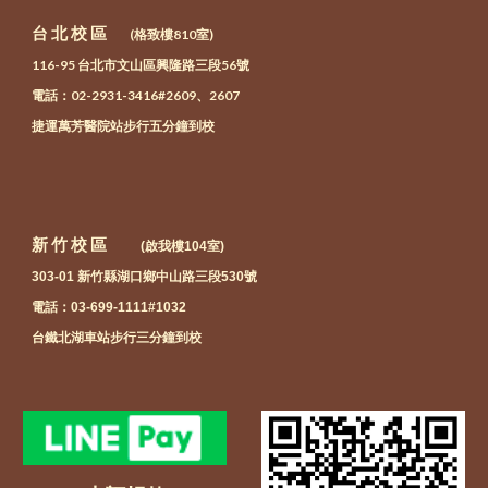
台 北 校 區
(格致樓810室)
116-95 台北市文山區興隆路三段56號
電話：02-2931-3416#26
09、2607
捷運萬芳醫院站步行五分鐘到校
新 竹 校 區
(
啟我
樓
104
室)
303-01 新竹縣湖口鄉中山路三段530號
電話：03-699-1111#1032
台鐵北湖車站步行三分鐘到校