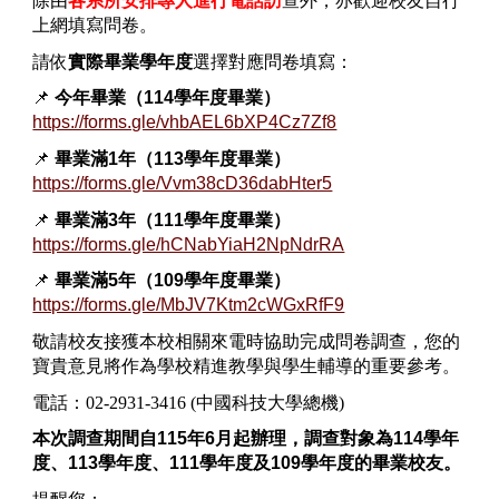
除由
各系所安排專人進行電話訪
查外，亦歡迎校友自行
上網填寫問卷。
請依
實際畢業學年度
選擇對應問卷填寫：
📌
今年
畢業（
114
學年度畢業）
https://forms.gle/vhbAEL6bXP4Cz7Zf8
📌
畢業滿
1
年（
113
學年度畢業）
https://forms.gle/Vvm38cD36dabHter5
📌
畢業滿
3
年（
111
學年度畢業）
https://forms.gle/hCNabYiaH2NpNdrRA
📌
畢業滿
5
年（
109
學年度畢業）
https://forms.gle/MbJV7Ktm2cWGxRfF9
敬請校友接獲本校相關來電時協助完成問卷調查，您的
寶貴意見將作為學校精進教學與學生輔導的重要參考。
電話：02-2931-3416 (中國科技大學總機)
本次調查期間自
115
年
6
月起辦理，調查對象為
114
學年
度、
113
學年度、
111
學年度及
109
學年度的畢業校友。